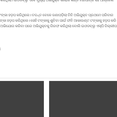
ଙ୍କା ହଡ଼ପ କରିଥିଲେ। ତଦନ୍ତ ବେଳେ ଜଣାପଡ଼ିଲା ତିନି ଅଭିଯୁକ୍ତ ପ୍ରଥମେ ପରିବାର
କା ହଡ଼ପ କରିଥିଲେ। ସେହି ଟଙ୍କାକୁ ଶୁଝିବା ପାଇଁ ଫନି ଆକାଉଣ୍ଟ ଟଙ୍କାକୁ ହଡ଼ପ କରି
ଭିଯୋଗ କରିବା ପରେ ଅଭିଯୁକ୍ତକୁ ଗିରଫ କରିଥିଲା ବୋଲି ଇଓଡବ୍ଲୁ ଏସ୍‌ପି ଦିଲ୍ଲୀପ
ୀ