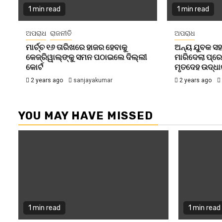
1 min read
1 min read
ଅପରାଧ
ରାଜନୀତି
ଅପରାଧ
ମାର୍ଚ୍ଚ ୧୬ ତାରିଖରେ ହାଜର ହେବାକୁ
ଅନ୍ୟ ଯୁବକ ସହ 
କେଜ୍ରିୱାଲ୍‌ଙ୍କୁ ସମନ ପଠାଇଲେ ଦିଲ୍ଲୀ
ମାରିଦେଲା ପ୍ରେମ
କୋର୍ଟ
ମୃତଦେହ ଉଦ୍ଧ
2 years ago
sanjayakumar
2 years ago
YOU MAY HAVE MISSED
1 min read
1 min read