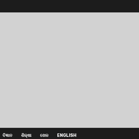
ବିଜ୍ଞାନ
ଶିକ୍ଷା
ଖେଳ
ENGLISH