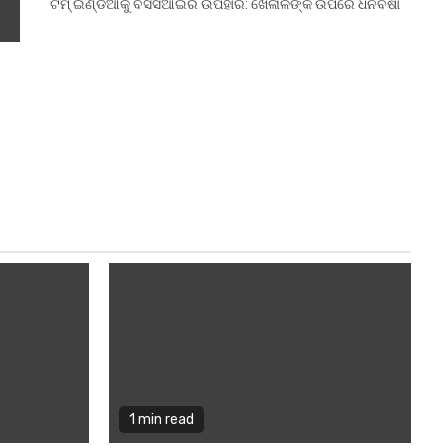
ଟିମ୍ ଇଣ୍ଡିଆକୁ ବିସିସିଆଇର ଉପହାର: ଖେଳାଳିଙ୍କ ଉପରେ ଧନବର୍ଷା
1 min read