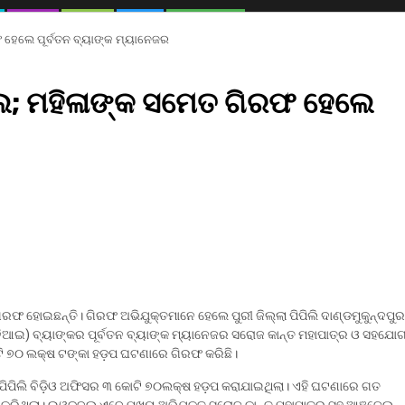
ହେଲେ ପୂର୍ବତନ ବ୍ୟାଙ୍କ ମ୍ୟାନେଜର
େ; ମହିଳାଙ୍କ ସମେତ ଗିରଫ ହେଲେ
ଣ ଗିରଫ ହୋଇଛନ୍ତି। ଗିରଫ ଅଭିଯୁକ୍ତମାନେ ହେଲେ ପୁରୀ ଜିଲ୍ଲା ପିପିଲି ଦାଣ୍ଡମୁକୁନ୍ଦପୁର
ବିଆଇ) ବ୍ୟାଙ୍କର ପୂର୍ବତନ ବ୍ୟାଙ୍କ ମ୍ୟାନେଜର ସରୋଜ କାନ୍ତ ମହାପାତ୍ର ଓ ସହଯୋଗ
ାଟି ୭୦ ଲକ୍ଷ ଟଙ୍କା ହଡ଼ପ ଘଟଣାରେ ଗିରଫ କରିଛି।
ିପିଲି ବିଡ଼ିଓ ଅଫିସର ୩ କୋଟି ୭୦ଲକ୍ଷ ହଡ଼ପ କରାଯାଇଥିଲା। ଏହି ଘଟଣାରେ ଗତ
ରିଥିଲା। ଇଓଡବ୍ଲୁ ଏବେ ମୁଖ୍ୟ ଅଭିଯୁକ୍ତ ସରୋଜ କାନ୍ତ ମହାପାତ୍ର ସହ ଆଞ୍ଜେଲ