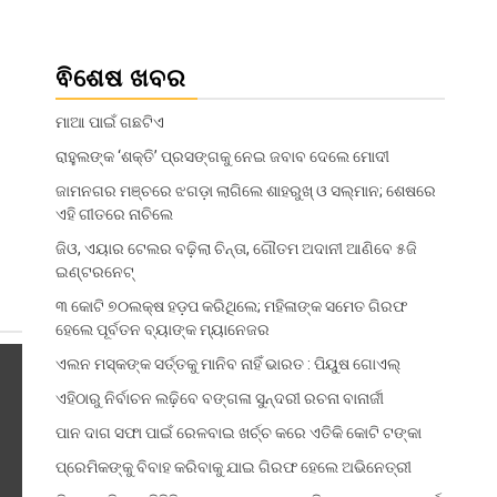
ଵିଶେଷ ଖବର
ମାଆ ପାଇଁ ଗଛଟିଏ
ରାହୁଲଙ୍କ ‘ଶକ୍ତି’ ପ୍ରସଙ୍ଗକୁ ନେଇ ଜବାବ ଦେଲେ ମୋଦୀ
ଜାମନଗର ମଞ୍ଚରେ ଝଗଡ଼ା ଲାଗିଲେ ଶାହରୁଖ୍‌ ଓ ସଲ୍‌ମାନ; ଶେଷରେ
ଏହି ଗୀତରେ ନାଚିଲେ
ଜିଓ, ଏୟାର ଟେଲର ବଢ଼ିଲା ଚିନ୍ତା, ଗୌତମ ଅଦାନୀ ଆଣି‌ବେ ୫ଜି
ଇଣ୍ଟରନେଟ୍
୩ କୋଟି ୭୦ଲକ୍ଷ ହଡ଼ପ କରିଥିଲେ; ମହିଳାଙ୍କ ସମେତ ଗିରଫ
ହେଲେ ପୂର୍ବତନ ବ୍ୟାଙ୍କ ମ୍ୟାନେଜର
ଏଲନ ମସ୍କଙ୍କ ସର୍ତ୍ତକୁ ମାନିବ ନାହିଁ ଭାରତ : ପିୟୁଷ ଗୋଏଲ୍
ଏହିଠାରୁ ନିର୍ବାଚନ ଲଢ଼ିବେ ବଙ୍ଗଳା ସୁନ୍ଦରୀ ରଚନା ବାନାର୍ଜୀ
ପାନ ଦାଗ ସଫା ପାଇଁ ରେଳବାଇ ଖର୍ଚ୍ଚ କରେ ଏତିକି କୋଟି ଟଙ୍କା
ପ୍ରେମିକଙ୍କୁ ବିବାହ କରିବାକୁ ଯାଇ ଗିରଫ ହେଲେ ଅଭିନେତ୍ରୀ