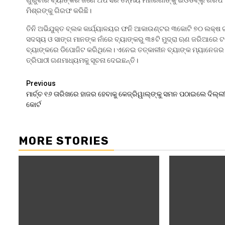
ମିଶ୍ରଙ୍କୁ ଗିରଫ କରିଛି।
ତିନି ଅଭିଯୁକ୍ତ ବ୍ଲକ କାର୍ଯ୍ୟାଳୟର ଫନି ଆକାଉଣ୍ଟର ୩କୋଟି ୭୦ ଲକ୍ଷ ଟ
ସଦସ୍ୟ ଓ ସାଙ୍ଗ ମାନଙ୍କ ନାଁରେ ବ୍ୟାଙ୍କରୁ ୩୫ଟି ମୁଦ୍ରା ଋଣ ଜରିଆରେ ଟଙ୍
ବ୍ୟାଙ୍କରେ ଡିପୋଜିଟ କରିଥିଲେ। ଏନେଇ ତତ୍କାଳୀନ ବ୍ୟାଙ୍କ ମ୍ୟାନେଜର ଅ
ତ୍ରିପାଠୀ ଗଣମାଧ୍ୟମକୁ ସୂଚନା ଦେଇଛନ୍ତି।
Continue
Previous
ମାର୍ଚ୍ଚ ୧୬ ତାରିଖରେ ହାଜର ହେବାକୁ କେଜ୍ରିୱାଲ୍‌ଙ୍କୁ ସମନ ପଠାଇଲେ ଦିଲ୍ଲ
Reading
କୋର୍ଟ
MORE STORIES