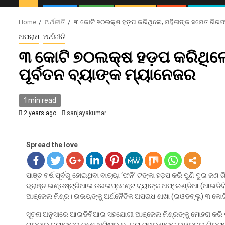
Home
ଅର୍ଥନୀତି
୩ କୋଟି ୭୦ଲକ୍ଷ ହଡ଼ପ କରିଥିଲେ; ମହିଳାଙ୍କ ସମେତ ଗିରଫ 
ଅପରାଧ
ଅର୍ଥନୀତି
୩ କୋଟି ୭୦ଲକ୍ଷ ହଡ଼ପ କରିଥିଲ
ପୂର୍ବତନ ବ୍ୟାଙ୍କ ମ୍ୟାନେଜର
1 min read
2 years ago
sanjayakumar
Spread the love
ପାଞ୍ଚ ବର୍ଷ ପୂର୍ବରୁ ହୋଇଥିବା ବାତ୍ୟା ‘ଫନି’ ଟଙ୍କା ହଡ଼ପ କରି ପୁଣି ଦୁଇ ଜ
ବ୍ରାଞ୍ଚ ଇଣ୍ଡଷ୍ଟ୍ରିଆଲ ଡଭଲପ୍‌ମେଣ୍ଟ ବ୍ୟାଙ୍କ ଅଫ୍‌ ଇଣ୍ଡିଆ (ଆଇଡି
ଆଞ୍ଜେଲ ମିଶ୍ର। ଉଭୟଙ୍କୁ ଅର୍ଥନୈତିକ ଅପରାଧ ଶାଖା (ଇଓଡବ୍ଲୁ) ୩ କେ
ସୂଚନା ଅନୁସାରେ ଆଇଡିବିଆଇ ସହଯୋଗୀ ଆଞ୍ଜେଲ ମିଶ୍ରଙ୍କୁ ମୋହରା କରି ପ
ଗୁରୁବାର ବ୍ୟାଙ୍କର ଜଣେ ଅଫିସର ତନ୍ମୟ ମହାରଣାଙ୍କୁ ଇଓଡବ୍ଲୁ ଗିରଫ କ