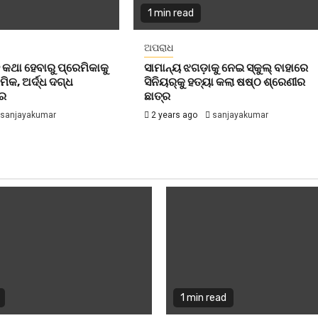
1 min read
ଅପରାଧ
କଥା ହେବାରୁ ପ୍ରେମିକାକୁ
ସାମାନ୍ୟ ଝଗଡ଼ାକୁ ନେଇ ସ୍କୁଲ୍‌ ବାହାରେ
ିକ, ଅର୍ଦ୍ଧ ଦଗ୍ଧ
ସିନିୟର୍‌କୁ ହତ୍ୟା କଲା ଷଷ୍ଠ ଶ୍ରେଣୀର
ାର
ଛାତ୍ର
sanjayakumar
2 years ago
sanjayakumar
1 min read