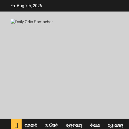
Skip
Fri. Aug 7th, 2026
to
content
ରାଜନୀତି
ଅର୍ଥନୀତି
ବ୍ୟବସାୟ
ବିକାଶ
ସ୍ୱାସ୍ଥ୍ୟ