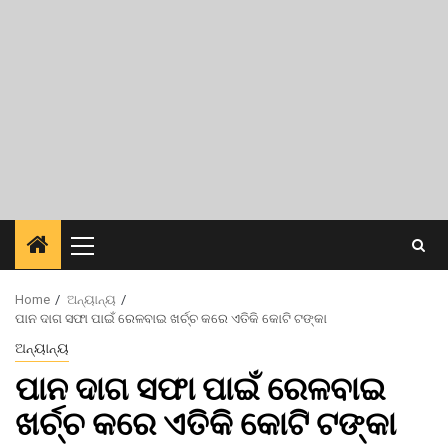
Primary
Menu
Home
ଅନ୍ୟାନ୍ୟ
ପାନ ଦାଗ ସଫା ପାଇଁ ରେଳବାଇ ଖର୍ଚ୍ଚ କରେ ଏତିକି କୋଟି ଟଙ୍କା
ଅନ୍ୟାନ୍ୟ
ପାନ ଦାଗ ସଫା ପାଇଁ ରେଳବାଇ
ଖର୍ଚ୍ଚ କରେ ଏତିକି କୋଟି ଟଙ୍କା