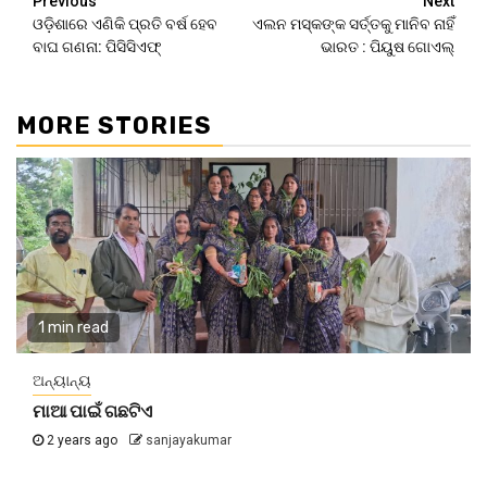
Continue
Previous
Next
ଓଡ଼ିଶାରେ ଏଣିକି ପ୍ରତି ବର୍ଷ ହେବ
ଏଲନ ମସ୍କଙ୍କ ସର୍ତ୍ତକୁ ମାନିବ ନାହିଁ
Reading
ବାଘ ଗଣନା: ପିସିସିଏଫ୍
ଭାରତ : ପିୟୁଷ ଗୋଏଲ୍
MORE STORIES
1 min read
ଅନ୍ୟାନ୍ୟ
ମାଆ ପାଇଁ ଗଛଟିଏ
2 years ago
sanjayakumar