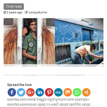
1 min read
2 years ago
sanjayakumar
Spread the love
ଭାରତୀୟ ରେଳ ହେଉଛି ବିଶ୍ୱର ଚତୁର୍ଥ ବୃହତ୍ତମ ରେଳ ବ୍ୟବସ୍ଥା।
ଭାରତୀୟ ରେଳବାଇରେ ପ୍ରାୟ ୨.୫ କୋଟି ଯାତ୍ରୀ ପ୍ରତିଦିନ ଯାତ୍ରା