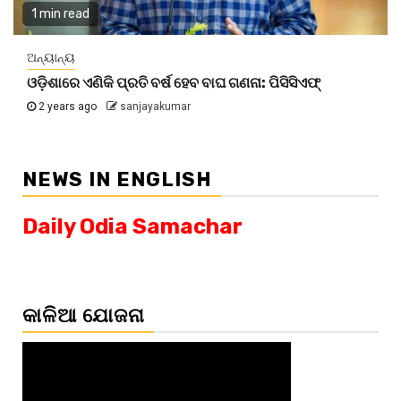
1 min read
ଅନ୍ୟାନ୍ୟ
ଓଡ଼ିଶାରେ ଏଣିକି ପ୍ରତି ବର୍ଷ ହେବ ବାଘ ଗଣନା: ପିସିସିଏଫ୍
2 years ago
sanjayakumar
NEWS IN ENGLISH
Daily Odia Samachar
କାଳିଆ ଯୋଜନା