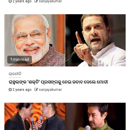
2 years ago
sanjayakumar
1 min read
ରାଜନୀତି
ରାହୁଲଙ୍କ ‘ଶକ୍ତି’ ପ୍ରସଙ୍ଗକୁ ନେଇ ଜବାବ ଦେଲେ ମୋଦୀ
2 years ago
sanjayakumar