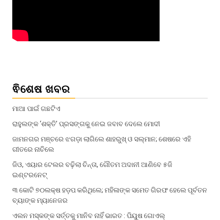
ଵିଶେଷ ଖବର
ମାଆ ପାଇଁ ଗଛଟିଏ
ରାହୁଲଙ୍କ ‘ଶକ୍ତି’ ପ୍ରସଙ୍ଗକୁ ନେଇ ଜବାବ ଦେଲେ ମୋଦୀ
ଜାମନଗର ମଞ୍ଚରେ ଝଗଡ଼ା ଲାଗିଲେ ଶାହରୁଖ୍‌ ଓ ସଲ୍‌ମାନ; ଶେଷରେ ଏହି
ଗୀତରେ ନାଚିଲେ
ଜିଓ, ଏୟାର ଟେଲର ବଢ଼ିଲା ଚିନ୍ତା, ଗୌତମ ଅଦାନୀ ଆଣି‌ବେ ୫ଜି
ଇଣ୍ଟରନେଟ୍
୩ କୋଟି ୭୦ଲକ୍ଷ ହଡ଼ପ କରିଥିଲେ; ମହିଳାଙ୍କ ସମେତ ଗିରଫ ହେଲେ ପୂର୍ବତନ
ବ୍ୟାଙ୍କ ମ୍ୟାନେଜର
ଏଲନ ମସ୍କଙ୍କ ସର୍ତ୍ତକୁ ମାନିବ ନାହିଁ ଭାରତ : ପିୟୁଷ ଗୋଏଲ୍