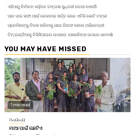
ଏହିଠାରୁ ନିର୍ବାଚନ ଲଢ଼ିବେ ବଙ୍ଗଳା ସୁନ୍ଦରୀ ରଚନା ବାନାର୍ଜୀ
ପାନ ଦାଗ ସଫା ପାଇଁ ରେଳବାଇ ଖର୍ଚ୍ଚ କରେ ଏତିକି କୋଟି ଟଙ୍କା
ପ୍ରେମିକଙ୍କୁ ବିବାହ କରିବାକୁ ଯାଇ ଗିରଫ ହେଲେ ଅଭିନେତ୍ରୀ
ଟିମ୍ ଇଣ୍ଡିଆକୁ ବିସିସିଆଇର ଉପହାର: ଖେଳାଳିଙ୍କ ଉପରେ ଧନବର୍ଷା
YOU MAY HAVE MISSED
1 min read
ଅନ୍ୟାନ୍ୟ
ମାଆ ପାଇଁ ଗଛଟିଏ