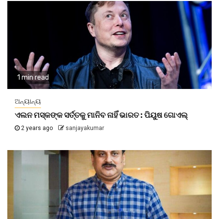
1 min read
ଅନ୍ୟାନ୍ୟ
ଏଲନ ମସ୍କଙ୍କ ସର୍ତ୍ତକୁ ମାନିବ ନାହିଁ ଭାରତ : ପିୟୁଷ ଗୋଏଲ୍
2 years ago
sanjayakumar