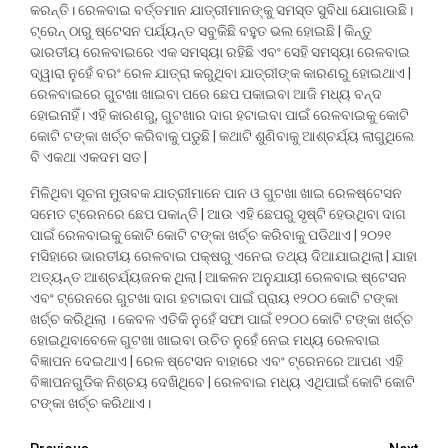
କରନ୍ତି। ରେଳବାଇ ବର୍ତ୍ତମାନ ଯାତ୍ରୀମାନଙ୍କୁ ସମସ୍ତ ସୁବିଧା ଯୋଗାଉଛି।
ଟ୍ରେନ୍ ଠାରୁ ଷ୍ଟେସନ ପର୍ଯ୍ୟନ୍ତ ସବୁକିଛି ବହୁତ ଭଲ ହୋଇଛି | କିନ୍ତୁ
ଭାରତୀୟ ରେଳବାଇରେ ଏକ ସମସ୍ୟା ରହିଛି ଏବଂ ସେହି ସମସ୍ୟା ରେଳବାଇ
ଦ୍ୱାରା ନୁହେଁ ବରଂ ରେଳ ଯାତ୍ରା କରୁଥିବା ଯାତ୍ରୀଙ୍କ କାରଣରୁ ହୋଇଥାଏ |
ରେଳବାଇରେ ଗୁଟଖା ଖାଇବା ପରେ ଛେପ ପକାଇବା ଆଜି ମଧ୍ୟ ବନ୍ଦ
ହୋଇନାହିଁ। ଏହି କାରଣରୁ, ଗୁଟଖାର ଦାଗ ହଟାଇବା ପାଇଁ ରେଳବାଇକୁ କୋଟି
କୋଟି ଟଙ୍କା ଖର୍ଚ୍ଚ କରିବାକୁ ପଡୁଛି | କଥାଟି ଶୁଣିବାକୁ ଆଶ୍ଚର୍ଯ୍ୟ ଲାଗୁଥିଲେ
ବି ଏକଥା ଏକଦମ ସତ |
ମିଳିଥିବା ସୂଚନା ମୁତାବକ ଯାତ୍ରୀମାନେ ପାନ ଓ ଗୁଟଖା ଖାଇ ରେଳଷ୍ଟେସନ
ସମେତ ଟ୍ରେନରେ ଛେପ ପକାନ୍ତି | ଆଉ ଏହି ଛେପରୁ ସୃଷ୍ଟି ହେଉଥିବା ଦାଗ
ପାଇଁ ରେଳବାଇକୁ କୋଟି କୋଟି ଟଙ୍କା ଖର୍ଚ୍ଚ କରିବାକୁ ପଡିଥାଏ | ୨୦୨୧
ମସିହାରେ ଭାରତୀୟ ରେଳବାଇ ପକ୍ଷରୁ ଏନେଇ ତଥ୍ୟ ଦିଆଯାଇଥିଲା | ଯାହା
ଅତ୍ୟନ୍ତ ଆଶ୍ଚର୍ଯ୍ୟଜନକ ଥିଲା | ଆକଳନ ଅନୁଯାୟୀ ରେଳବାଇ ଷ୍ଟେସନ
ଏବଂ ଟ୍ରେନରେ ଗୁଟଖା ଦାଗ ହଟାଇବା ପାଇଁ ପ୍ରାୟ ୧୨୦୦ କୋଟି ଟଙ୍କା
ଖର୍ଚ୍ଚ କରିଥିଲା । କେବଳ ଏତିକି ନୁହେଁ ସଫା ପାଇଁ ୧୨୦୦ କୋଟି ଟଙ୍କା ଖର୍ଚ୍ଚ
ହୋଇଥିବାବେଳେ ଗୁଟଖା ଖାଇବା ଉଚିତ ନୁହେଁ ନେଇ ମଧ୍ୟ ରେଳବାଇ
ବିଜ୍ଞାପନ ଦେଇଥାଏ | ରେଳ ଷ୍ଟେସନ ବାହାରେ ଏବଂ ଟ୍ରେନରେ ଆପଣ ଏହି
ବିଜ୍ଞାପନଗୁଡିକ ନିଶ୍ଚୟ ଦେଖିଥିବେ | ରେଳବାଇ ମଧ୍ୟ ଏଥିପାଇଁ କୋଟି କୋଟି
ଟଙ୍କା ଖର୍ଚ୍ଚ କରିଥାଏ।