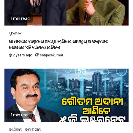
1 min read
ଫୁରସତ
ଜାମନଗର ମଞ୍ଚରେ ଝଗଡ଼ା ଲାଗିଲେ ଶାହରୁଖ୍‌ ଓ ସଲ୍‌ମାନ;
ଶେଷରେ ଏହି ଗୀତରେ ନାଚିଲେ
2 years ago
sanjayakumar
1 min read
ବାଣିଜ୍ୟ
ବ୍ୟବସାୟ