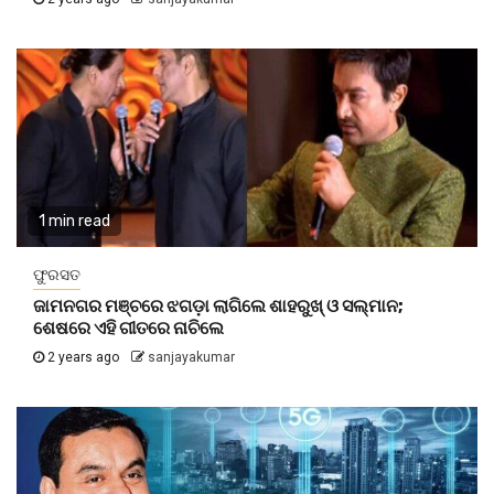
1 min read
ଫୁରସତ
ଜାମନଗର ମଞ୍ଚରେ ଝଗଡ଼ା ଲାଗିଲେ ଶାହରୁଖ୍‌ ଓ ସଲ୍‌ମାନ;
ଶେଷରେ ଏହି ଗୀତରେ ନାଚିଲେ
2 years ago
sanjayakumar