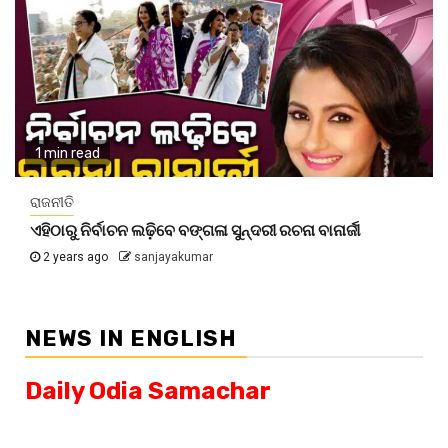
1 min read
ରାଜନୀତି
ଏହିଠାରୁ ନିର୍ବାଚନ ଲଢ଼ିବେ ବଙ୍ଗଳା ସୁନ୍ଦରୀ ରଚନା ବାନାର୍ଜୀ
2 years ago
sanjayakumar
NEWS IN ENGLISH
Daily Odia Samachar