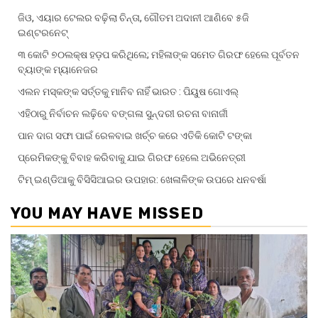
ଜିଓ, ଏୟାର ଟେଲର ବଢ଼ିଲା ଚିନ୍ତା, ଗୌତମ ଅଦାନୀ ଆଣି‌ବେ ୫ଜି
ଇଣ୍ଟରନେଟ୍
୩ କୋଟି ୭୦ଲକ୍ଷ ହଡ଼ପ କରିଥିଲେ; ମହିଳାଙ୍କ ସମେତ ଗିରଫ ହେଲେ ପୂର୍ବତନ
ବ୍ୟାଙ୍କ ମ୍ୟାନେଜର
ଏଲନ ମସ୍କଙ୍କ ସର୍ତ୍ତକୁ ମାନିବ ନାହିଁ ଭାରତ : ପିୟୁଷ ଗୋଏଲ୍
ଏହିଠାରୁ ନିର୍ବାଚନ ଲଢ଼ିବେ ବଙ୍ଗଳା ସୁନ୍ଦରୀ ରଚନା ବାନାର୍ଜୀ
ପାନ ଦାଗ ସଫା ପାଇଁ ରେଳବାଇ ଖର୍ଚ୍ଚ କରେ ଏତିକି କୋଟି ଟଙ୍କା
ପ୍ରେମିକଙ୍କୁ ବିବାହ କରିବାକୁ ଯାଇ ଗିରଫ ହେଲେ ଅଭିନେତ୍ରୀ
ଟିମ୍ ଇଣ୍ଡିଆକୁ ବିସିସିଆଇର ଉପହାର: ଖେଳାଳିଙ୍କ ଉପରେ ଧନବର୍ଷା
YOU MAY HAVE MISSED