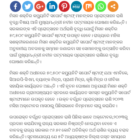
ମିସନ ଶକ୍ତିର କମ୍ୟୁନିଟି ସପୋର୍ଟ ଷ୍ଟାଫ୍ ମାନଙ୍କର ପ୍ରୋତ୍ସାହନ ରାଶି
ବୃଦ୍ଧି ବିଷୟ ଆଜି ମୁଖ୍ୟମନ୍ତ୍ରୀ ନବୀନ ପଟ୍ଟନାୟକ ଘୋଷଣା କରିଛନ୍ତି।
ସରକାରଙ୍କ ଏହି ପ୍ରୋତ୍ସାହନ ଅର୍ଥରାଶି ବୃଦ୍ଧି ଯୋଗୁଁ ମିସନ ଶକ୍ତିର
୫୯,୫୦୯ କମ୍ୟୁନିଟି ସପୋର୍ଟ ଷ୍ଟାଫ୍ ଉପକୃତ ହେବେ। ରାଜ୍ୟରେ ମହିଳା
ସଶକ୍ତୀକରଣରେ ମିସନ ଶକ୍ତିର କମ୍ୟୁନିଟି ସପୋର୍ଟ ଷ୍ଟାଫ୍ ମାନଙ୍କର
ଅତୁଳନୀୟ ଅବଦାନକୁ ସମ୍ମାନ ଜଣାଇବା ସହ ସେମାନଙ୍କୁ ଉତ୍ସାହିତ କରିବା
ପାଇଁ ମୁଖ୍ୟମନ୍ତ୍ରୀ ନବୀନ ପଟ୍ଟନାୟକ ପ୍ରୋତ୍ସାହନ ରାଶିରେ ବୃଦ୍ଧି
ଘୋଷଣା କରିଛନ୍ତି।
ମିସନ ଶକ୍ତି ଅଧୀନରେ ୫୯,୫୦୯ କମ୍ୟୁନିଟି ସପୋର୍ଟ ଷ୍ଟାଫ୍ ଯଥା ଏମବିକେ,
ସିଆରପି-ସିଏମ, ବ୍ୟାଙ୍କ ମିତ୍ର, ପ୍ରାଣୀ ମିତ୍ର, କୃଷି ମିତ୍ର ଓ ଜୀବିକା
ସହାୟିକା କାର୍ୟ୍ୟରତ ଅଛନ୍ତି । ଏହି ନୂତନ ଘୋଷଣା ଅନୁଯାୟୀ ମିଶନ ଶକ୍ତି
ଅଧୀନରେ ଗ୍ରାମପଞ୍ଚାୟତ ସ୍ତରରେ କାର୍ୟ୍ୟରତ ସମସ୍ତ କମ୍ୟୁନିଟି ସପୋର୍ଟ
ଷ୍ଟାଫମାନେ ଉପକୃତ ହେବେ । ଉକ୍ତ ବର୍ଦ୍ଧିତ ପ୍ରୋତ୍ସାହନ ରାଶି ୨୦୨୩
ମସିହା ଅକ୍ଟୋବର ମାସଠାରୁ ପିଛିଲାଭାବେ ନିମ୍ନମତେ ଲାଗୁ କରାଯିବ।
ଉପରୋକ୍ତ ବର୍ଦ୍ଧିତ ପ୍ରୋତ୍ସାହନ ରାଶି ପିଛିଲା ଭାବେ ଅକ୍ଟୋବର,୨୦୨୩ରୁ
ପ୍ରଦାନ କରାଯିବାକୁ ରାଜ୍ୟ ସରକାର ନିଷ୍ପତ୍ତି ନେଇଥିବା ବେଳେ ଏ
ବାବଦକୁ ରାଜ୍ୟ ସରକାର ୯୬.୫୧ କୋଟି ଅତିରିକ୍ତ ଅର୍ଥ ରାଶିର ବ୍ୟୟ ବରାଦ
କରିଛନ୍ତି। ସୂଚନାଯୋଗ୍ୟ ଯେ ୫ଟି ଅଧ୍ୟକ୍ଷଙ୍କ ଜିଲ୍ଲା ଗସ୍ତ ସମୟରେ