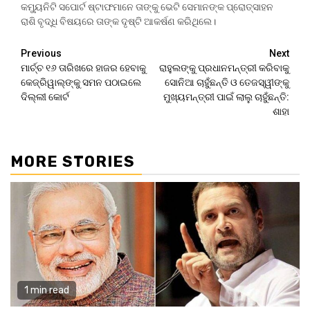
କମ୍ୟୁନିଟି ସପୋର୍ଟ ଷ୍ଟାଫମାନେ ତାଙ୍କୁ ଭେଟି ସେମାନଙ୍କ ପ୍ରୋତ୍ସାହନ
ରାଶି ବୃଦ୍ଧି ବିଷୟରେ ତାଙ୍କ ଦୃଷ୍ଟି ଆକର୍ଷଣ କରିଥିଲେ।
Continue
Previous
Next
ମାର୍ଚ୍ଚ ୧୬ ତାରିଖରେ ହାଜର ହେବାକୁ
ରାହୁଲଙ୍କୁ ପ୍ରଧାନମନ୍ତ୍ରୀ କରିବାକୁ
Reading
କେଜ୍ରିୱାଲ୍‌ଙ୍କୁ ସମନ ପଠାଇଲେ
ସୋନିଆ ଚାହୁଁଛନ୍ତି ଓ ତେଜସ୍ୱୀଙ୍କୁ
ଦିଲ୍ଲୀ କୋର୍ଟ
ମୁଖ୍ୟମନ୍ତ୍ରୀ ପାଇଁ ଲାଲୁ ଚାହୁଁଛନ୍ତି:
ଶାହା
MORE STORIES
1 min read