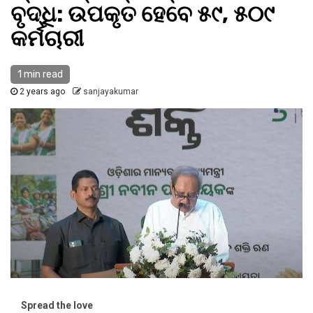
ବୃଦ୍ଧି: ଉପକୃତ ହେବେ ୫୯, ୫୦୯
କର୍ମଚାରୀ
1 min read
2 years ago
sanjayakumar
Spread the love