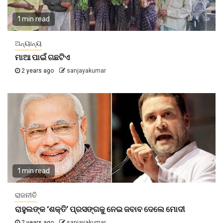
1 min read
ଅନ୍ୟାନ୍ୟ
ମାଆ ପାଇଁ ଗଛଟିଏ
2 years ago
sanjayakumar
1 min read
ରାଜନୀତି
ରାହୁଲଙ୍କ ‘ଶକ୍ତି’ ପ୍ରସଙ୍ଗକୁ ନେଇ ଜବାବ ଦେଲେ ମୋଦୀ
2 years ago
sanjayakumar