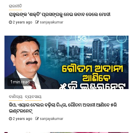
ରାଜନୀତି
ରାହୁଲଙ୍କ ‘ଶକ୍ତି’ ପ୍ରସଙ୍ଗକୁ ନେଇ ଜବାବ ଦେଲେ ମୋଦୀ
2 years ago
sanjayakumar
1 min read
ବାଣିଜ୍ୟ
ବ୍ୟବସାୟ
ଜିଓ, ଏୟାର ଟେଲର ବଢ଼ିଲା ଚିନ୍ତା, ଗୌତମ ଅଦାନୀ ଆଣି‌ବେ ୫ଜି
ଇଣ୍ଟରନେଟ୍
2 years ago
sanjayakumar