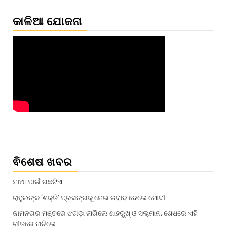
କାଳିଆ ଯୋଜନା
ଵିଶେଷ ଖବର
ମାଆ ପାଇଁ ଗଛଟିଏ
ରାହୁଲଙ୍କ ‘ଶକ୍ତି’ ପ୍ରସଙ୍ଗକୁ ନେଇ ଜବାବ ଦେଲେ ମୋଦୀ
ଜାମନଗର ମଞ୍ଚରେ ଝଗଡ଼ା ଲାଗିଲେ ଶାହରୁଖ୍‌ ଓ ସଲ୍‌ମାନ; ଶେଷରେ ଏହି
ଗୀତରେ ନାଚିଲେ