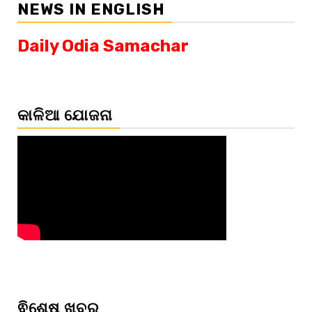
NEWS IN ENGLISH
Daily Odia Samachar
କାଳିଆ ଯୋଜନା
ଵିଶେଷ ଖବର