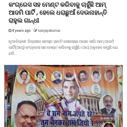
କଂଗ୍ରେସ ସହ ମେଣ୍ଟ କରିବାକୁ ଚାହୁଁଛି ଆମ୍‌
ଆଦମି ପାର୍ଟି , ହେଲେ ଧରାଛୁଆଁ ଦେଉନାହାନ୍ତି
ରାହୁଲ ଗାନ୍ଧୀ
8 years ago
sanjayakumar
ନୂଆଦିଲ୍ଲୀ: ଦିଲ୍ଲୀର ସମସ୍ତ ସାତଟି ଲୋକସଭା ଆସନ ଲାଗି ଆମ୍‌ ଆଦମି
ପାର୍ଟି(ଆପ୍‌) କଂଗ୍ରେସ ସହ ମେଣ୍ଟ କରିବାକୁ ଚାହୁଁଛି। ଆପ୍‌ ଅନୁମାନ କରୁଛି ଯେ
ଯଦି...