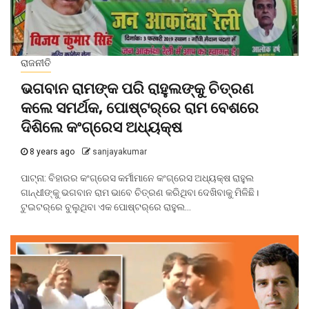
ରାଜନୀତି
ଭଗବାନ ରାମଙ୍କ ପରି ରାହୁଲଙ୍କୁ ଚିତ୍ରଣ
କଲେ ସମର୍ଥକ, ପୋଷ୍ଟର୍‌ରେ ରାମ ବେଶରେ
ଦିଶିଲେ କଂଗ୍ରେସ ଅଧ୍ୟକ୍ଷ
8 years ago
sanjayakumar
ପାଟ୍‌ନା: ବିହାରର କଂଗ୍ରେସ କର୍ମୀମାନେ କଂଗ୍ରେସ ଅଧ୍ୟକ୍ଷ ରାହୁଲ
ଗାନ୍ଧୀଙ୍କୁ ଭଗବାନ ରାମ ଭାବେ ଚିତ୍ରଣ କରିଥିବା ଦେଖିବାକୁ ମିଳିଛି।
ଟୁଇଟର୍‌ରେ ବୁଲୁଥିବା ଏକ ପୋଷ୍ଟର୍‌ରେ ରାହୁଲ...