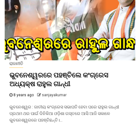
ରାଜନୀତି
ଭୁବନେଶ୍ୱରରେ ପହଞ୍ଚିଲେ କଂଗ୍ରେସ
ଅଧ୍ୟକ୍ଷ ରାହୁଲ ଗାନ୍ଧୀ
8 years ago
sanjayakumar
ଭୁବନେଶ୍ୱର : ଜାତୀୟ କଂଗ୍ରେସ ସଭାପତି ହେବା ପରେ ରାହୁଲ ଗାନ୍ଧୀ
ପ୍ରଥମ ଥର ପାଇଁ ଦିନିକିଆ ଓଡ଼ିଶା ଗସ୍ତରେ ଆସି ଆଜି ସକାଳେ
ଭୁବନେଶ୍ୱରରେ ପହଞ୍ଚିଛନ୍ତି।...