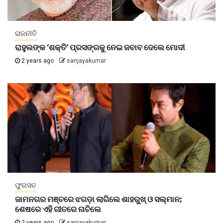
ରାଜନୀତି
ରାହୁଲଙ୍କ ‘ଶକ୍ତି’ ପ୍ରସଙ୍ଗକୁ ନେଇ ଜବାବ ଦେଲେ ମୋଦୀ
2 years ago
sanjayakumar
ଫୁରସତ
ଜାମନଗର ମଞ୍ଚରେ ଝଗଡ଼ା ଲାଗିଲେ ଶାହରୁଖ୍‌ ଓ ସଲ୍‌ମାନ;
ଶେଷରେ ଏହି ଗୀତରେ ନାଚିଲେ
2 years ago
sanjayakumar