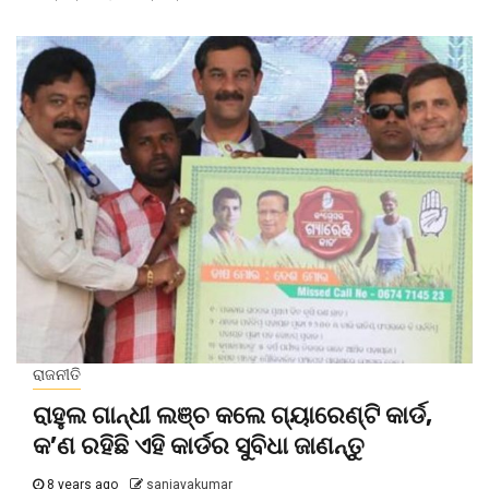
ରାଜନୀତି
ରାହୁଲ ଗାନ୍ଧୀ ଲଞ୍ଚ କଲେ ଗ୍ୟାରେଣ୍ଟି କାର୍ଡ,
କ’ଣ ରହିଛି ଏହି କାର୍ଡର ସୁବିଧା ଜାଣନ୍ତୁ
8 years ago
sanjayakumar