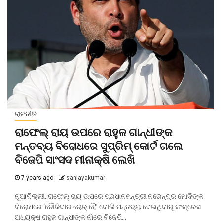
ରାଜନୀତି
ରାଫେଲ୍‌ ରାୟ ଉପରେ ରାହୁଳ ଗାନ୍ଧୀଙ୍କ
ମନ୍ତବ୍ୟ ବିରୋଧରେ ସୁପ୍ରିମ୍‌ କୋର୍ଟ ଗଲେ
ବିଜେପି ସାଂସଦ ମୀନାକ୍ଷି ଲେଖି
7 years ago
sanjayakumar
ନୂଆଦିଲ୍ଲୀ: ରାଫେଲ୍‌ ରାୟ ଉପରେ ପ୍ରଧାନମନ୍ତ୍ରୀ ନରେନ୍ଦ୍ର ମୋଦିଙ୍କ
ବିରୋଧରେ ‘ଚୌକିଦାର ଚୋର୍‌ ହୈ’ ବୋଲି ମନ୍ତବ୍ୟ ଦେଇଥିବାରୁ କଂଗ୍ରେସ
ଅଧ୍ୟକ୍ଷ ରାହୁଳ ଗାନ୍ଧୀଙ୍କ ନାଁରେ ବିଜେପି...