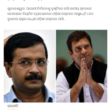
ଭୁବନେଶ୍ୱର: ଆଗାମୀ ନିର୍ବାଚନକୁ ଦୃଷ୍ଟିରେ ରଖି ଜାତୀୟ ସ୍ତରରେ
ନେତାମାନେ ନିୟମିତ ବ୍ୟବଧାନରେ ଓଡ଼ିଶା ଗସ୍ତରେ ଆସୁଛନ୍ତି। ଗତ
ବୁଧବାର ରାହୁଲ ଗାନ୍ଧୀ ଓଡ଼ିଶା ଗସ୍ତରେ ଆସି...
ରାଜନୀତି