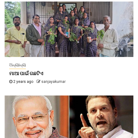
ଅନ୍ୟାନ୍ୟ
ମାଆ ପାଇଁ ଗଛଟିଏ
2 years ago
sanjayakumar