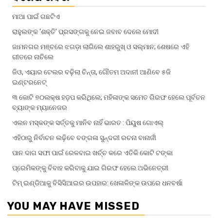
ମାଆ ପାଇଁ ଗଛଟିଏ
ରାହୁଲଙ୍କ ‘ଶକ୍ତି’ ପ୍ରସଙ୍ଗକୁ ନେଇ ଜବାବ ଦେଲେ ମୋଦୀ
ଜାମନଗର ମଞ୍ଚରେ ଝଗଡ଼ା ଲାଗିଲେ ଶାହରୁଖ୍‌ ଓ ସଲ୍‌ମାନ; ଶେଷରେ ଏହି
ଗୀତରେ ନାଚିଲେ
ଜିଓ, ଏୟାର ଟେଲର ବଢ଼ିଲା ଚିନ୍ତା, ଗୌତମ ଅଦାନୀ ଆଣି‌ବେ ୫ଜି
ଇଣ୍ଟରନେଟ୍
୩ କୋଟି ୭୦ଲକ୍ଷ ହଡ଼ପ କରିଥିଲେ; ମହିଳାଙ୍କ ସମେତ ଗିରଫ ହେଲେ ପୂର୍ବତନ
ବ୍ୟାଙ୍କ ମ୍ୟାନେଜର
ଏଲନ ମସ୍କଙ୍କ ସର୍ତ୍ତକୁ ମାନିବ ନାହିଁ ଭାରତ : ପିୟୁଷ ଗୋଏଲ୍
ଏହିଠାରୁ ନିର୍ବାଚନ ଲଢ଼ିବେ ବଙ୍ଗଳା ସୁନ୍ଦରୀ ରଚନା ବାନାର୍ଜୀ
ପାନ ଦାଗ ସଫା ପାଇଁ ରେଳବାଇ ଖର୍ଚ୍ଚ କରେ ଏତିକି କୋଟି ଟଙ୍କା
ପ୍ରେମିକଙ୍କୁ ବିବାହ କରିବାକୁ ଯାଇ ଗିରଫ ହେଲେ ଅଭିନେତ୍ରୀ
ଟିମ୍ ଇଣ୍ଡିଆକୁ ବିସିସିଆଇର ଉପହାର: ଖେଳାଳିଙ୍କ ଉପରେ ଧନବର୍ଷା
YOU MAY HAVE MISSED