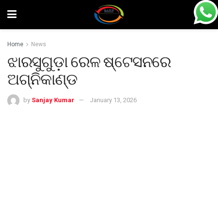
Home
News
ଝାରସୁଗୁଡ଼ା ରେଳ ଷ୍ଟେସନରେ
ଅଗ୍ନିକାଣ୍ଡ
by
Sanjay Kumar
January 13, 2026