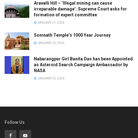
Aravalli Hill – ‘Illegal mining can cause
irreparable damage’: Supreme Court asks for
formation of expert committee
JANUARY 21, 2026
Somnath Temple’s 1000 Year Journey
JANUARY 20, 2026
Nabarangpur Girl Banita Das has been Appointed
as Asteroid Search Campaign Ambassador by
NASA
JANUARY 20, 2026
Follow Us