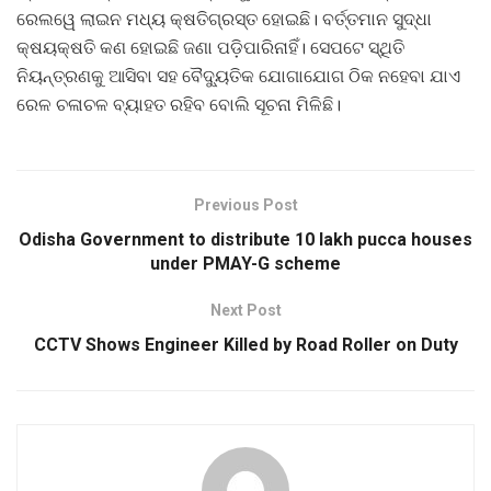
ରେଲୱେ ଲାଇନ ମଧ୍ୟ କ୍ଷତିଗ୍ରସ୍ତ ହୋଇଛି। ବର୍ତ୍ତମାନ ସୁଦ୍ଧା
କ୍ଷୟକ୍ଷତି କଣ ହୋଇଛି ଜଣା ପଡ଼ିପାରିନାହିଁ। ସେପଟେ ସ୍ଥିତି
ନିୟନ୍ତ୍ରଣକୁ ଆସିବା ସହ ବୈଦ୍ୟୁତିକ ଯୋଗାଯୋଗ ଠିକ ନହେବା ଯାଏ
ରେଳ ଚଳାଚଳ ବ୍ୟାହତ ରହିବ ବୋଲି ସୂଚନା ମିଳିଛି।
Previous Post
Odisha Government to distribute 10 lakh pucca houses
under PMAY-G scheme
Next Post
CCTV Shows Engineer Killed by Road Roller on Duty