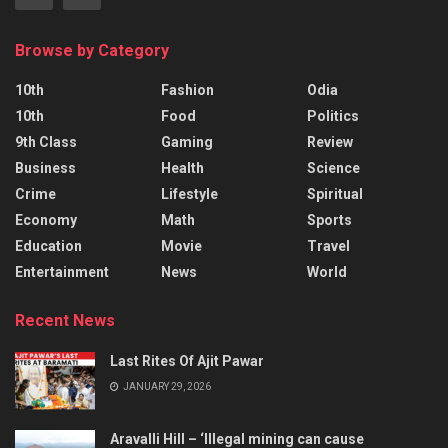
Browse by Category
10th
Fashion
Odia
10th
Food
Politics
9th Class
Gaming
Review
Business
Health
Science
Crime
Lifestyle
Spiritual
Economy
Math
Sports
Education
Movie
Travel
Entertainment
News
World
Recent News
Last Rites Of Ajit Pawar
JANUARY 29, 2026
Aravalli Hill – ‘Illegal mining can cause