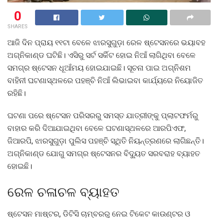
0
SHARES
ଆଜି ଦିନ ପ୍ରାୟ ୧୧ଟା ବେଳେ ଝାରସୁଗୁଡ଼ା ରେଳ ଷ୍ଟେସନରେ ଭୟାବହ
ଅଗ୍ନିକାଣ୍ଡ ଘଟିଛି। ଏସିରୁ ସର୍ଟ ସର୍କିଟ ହୋଇ ନିଆଁ ଲାଗିଥିବା ବେଳେ
ସମଗ୍ର ଷ୍ଟେସନ ଧୂଆଁମୟ ହୋଇଯାଇଛି। ସୂଚନା ପାଇ ଅଗ୍ନିଶମ
ବାହିନୀ ଘଟଣାସ୍ଥଳରେ ପହଞ୍ଚି ନିଆଁ ଲିଭାଇବା କାର୍ଯ୍ୟରେ ନିୟୋଜିତ
ରହିଛି।
ଘଟଣା ପରେ ଷ୍ଟେସନ ପରିସରରୁ ସମସ୍ତ ଯାତ୍ରୀଙ୍କୁ ପ୍ଲାଟଫର୍ମରୁ
ବାହାର କରି ଦିଆଯାଇଥିବା ବେଳେ ଘଟଣାସ୍ଥଳରେ ଆରପିଏଫ,
ଜିଆରପି, ଝାରସୁଗୁଡ଼ା ପୁଲିସ ପହଞ୍ଚି ସ୍ଥିତି ନିୟନ୍ତ୍ରଣରେ ଲାଗିଛନ୍ତି।
ଅଗ୍ନିକାଣ୍ଡ ଯୋଗୁ ସମଗ୍ର ଷ୍ଟେସନର ବିଦ୍ୟୁତ ସରବରାହ ବ୍ୟାହତ
ହୋଇଛି।
ରେଳ ଚଳାଚଳ ବ୍ୟାହତ
ଷ୍ଟେସନ ମାଷ୍ଟର, ଡିଟିସି ଚାମ୍ବରରୁ ନେଇ ଟିକେଟ କାଉଣ୍ଟର ଓ