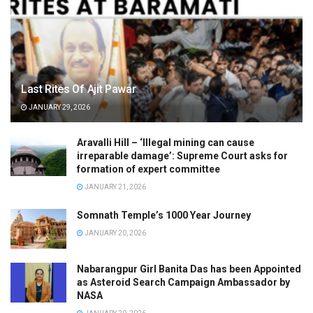
Last Rites Of Ajit Pawar
JANUARY 29, 2026
Aravalli Hill – ‘Illegal mining can cause
irreparable damage’: Supreme Court asks for
formation of expert committee
JANUARY 21, 2026
Somnath Temple’s 1000 Year Journey
JANUARY 20, 2026
Nabarangpur Girl Banita Das has been Appointed
as Asteroid Search Campaign Ambassador by
NASA