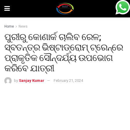
Home
News
ପୁରୀରୁ କୋଣାର୍କ ଚାଲିବ ରେଳ;
ସ୍ବତନ୍ତ୍ର ଭିଷ୍ଟାଡ୍ରୋମ୍‌ ଟ୍ରେନ୍‌ରେ
ପ୍ରାକୃତିକ ସୌନ୍ଦର୍ଯ୍ୟ ଉପଭୋଗ
କରିବେ ଯାତ୍ରୀ
by
Sanjay Kumar
February 21, 2024