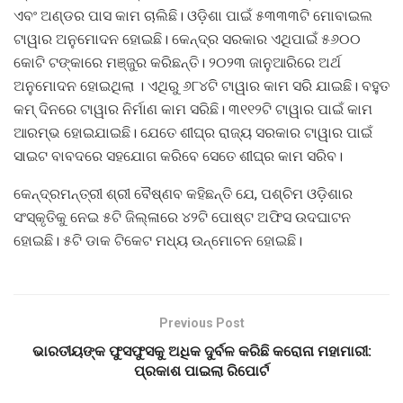
ଏବଂ ଅଣ୍ଡର ପାସ କାମ ଚାଲିଛି। ଓଡ଼ିଶା ପାଇଁ ୫୩୩୩ଟି ମୋବାଇଲ
ଟାୱାର ଅନୁମୋଦନ ହୋଇଛି। କେନ୍ଦ୍ର ସରକାର ଏଥିପାଇଁ ୫୬୦୦
କୋଟି ଟଙ୍କାରେ ମଞ୍ଜୁର କରିଛନ୍ତି। ୨୦୨୩ ଜାନୁଆରିରେ ଅର୍ଥ
ଅନୁମୋଦନ ହୋଇଥିଲା । ଏଥିରୁ ୬୮୪ଟି ଟାୱାର କାମ ସରି ଯାଇଛି। ବହୁତ
କମ୍ ଦିନରେ ଟାୱାର ନିର୍ମାଣ କାମ ସରିଛି। ୩୧୧୨ଟି ଟାୱାର ପାଇଁ କାମ
ଆରମ୍ଭ ହୋଇଯାଇଛି। ଯେତେ ଶୀଘ୍ର ରାଜ୍ୟ ସରକାର ଟାୱାର ପାଇଁ
ସାଇଟ ବାବଦରେ ସହଯୋଗ କରିବେ ସେତେ ଶୀଘ୍ର କାମ ସରିବ।
କେନ୍ଦ୍ରମନ୍ତ୍ରୀ ଶ୍ରୀ ବୈଷ୍ଣବ କହିଛନ୍ତି ଯେ, ପଶ୍ଚିମ ଓଡ଼ିଶାର
ସଂସ୍କୃତିକୁ ନେଇ ୫ଟି ଜିଲ୍ଳାରେ ୪୨ଟି ପୋଷ୍ଟ ଅଫିସ ଉଦଘାଟନ
ହୋଇଛି। ୫ଟି ଡାକ ଟିକେଟ ମଧ୍ୟ ଉନ୍ମୋଚନ ହୋଇଛି।
Previous Post
ଭାରତୀୟଙ୍କ ଫୁସଫୁସକୁ ଅଧିକ ଦୁର୍ବଳ କରିଛି କରୋନା ମହାମାରୀ:
ପ୍ରକାଶ ପାଇଲା ରିପୋର୍ଟ