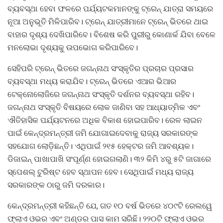
ବ୍ୟବସ୍ଥା ହେବା ଫଳରେ ପର୍ଯ୍ୟଟକମାନଙ୍କୁ ଟ୍ରେନ୍‌ ଯାତ୍ରା ସମୟରେ
ନୂଆ ଅନୁଭୂତି ମିଳିପାରିବ। ଟ୍ରେନ୍‌ ଯାତ୍ରୀମାନେ ଟ୍ରେନ୍‌ ଭିତରେ ଥାଇ
ବାହାର ଦୃଶ୍ୟ ଦେଖିପାରିବେ। ବିଶେଷ କରି ପୁରୀରୁ କୋଣାର୍କ ଯିବା ବେଳେ
ମନଲୋଭା ଦୃଶ୍ୟକୁ ଉପଭୋଗ କରିପାରିବେ।
ସେହିପରି ଟ୍ରେନ୍‌ ଭିତରେ ଜଗନ୍ନାଥ ସଂସ୍କୃତିର ପ୍ରଚାର ପ୍ରସାର
ବ୍ୟବସ୍ଥା ମଧ୍ୟ କରାଯିବ। ଟ୍ରେନ୍‌ ଭିତରେ ଏଆର ଭିଆର
ଟେକ୍ନୋଲୋଜିରେ ଜଗନ୍ନାଥ ସଂସ୍କୃତି ଦର୍ଶନର ବ୍ୟବସ୍ଥା ରହିବ।
ଜଗନ୍ନାଥ ସଂସ୍କୃତି ବିଷୟରେ ଲୋକ ଜାଣିବା ସହ ଆଧ୍ୟାତ୍ମିକ ଏବଂ
ଐତିହାସିକ ପର୍ଯ୍ୟଟନରେ ଅଧିକ ବିକାଶ ହୋଇପାରିବ। ରେଳ ଲାଇନ
ପାଇଁ କେନ୍ଦ୍ରମନ୍ତ୍ରୀ ଜମି ଯୋଗାଇଦେବାକୁ ରାଜ୍ୟ ସରକାରଙ୍କ
ସହଯୋଗ ଲୋଡ଼ିଛନ୍ତି। ଏଥିପାଇଁ ୨୧୫ ହେକ୍ଟର ଜମି ଆବଶ୍ୟକ।
ଡିଜାଇନ୍ ପାଖାପାଖି ସଂପୂର୍ଣ୍ଣ ହୋଇଗଲାଣି। ୩୨ କିମି ୪ରୁ ୫ଟି ଜାଗାରେ
ସ୍ପେଶଲ୍ ଟୁରିଷ୍ଟ ହେବ ସ୍ଥାପନ ହେବ। ସେଥିପାଇଁ ମଧ୍ୟ ରାଜ୍ୟ
ସରକାରଙ୍କ ଠାରୁ ଜମି ଦରକାର।
କେନ୍ଦ୍ରମନ୍ତ୍ରୀ କହିଛନ୍ତି ଯେ, ଗତ ୧୦ ବର୍ଷ ଭିତରେ ୪୦୯ଟି ରେଲୱେ
ଫ୍ଲାଏ ଓଭର ଏବଂ ଅଣ୍ଡର ପାସ କାମ ସରିଛି। ୨୨୦ଟି ଫ୍ଲାଏ ଓଭର