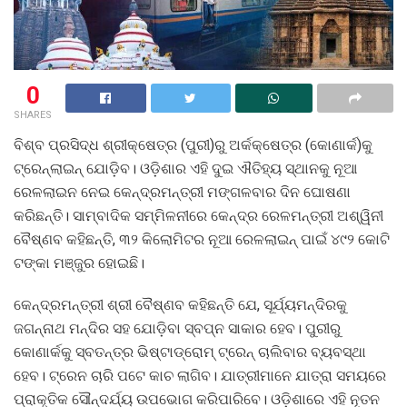
0
SHARES
ବିଶ୍ବ ପ୍ରସିଦ୍ଧ ଶ୍ରୀକ୍ଷେତ୍ର (ପୁରୀ)ରୁ ଅର୍କକ୍ଷେତ୍ର (କୋଣାର୍କ)କୁ
ଟ୍ରେନ୍‌ଲାଇନ୍‌ ଯୋଡ଼ିବ। ଓଡ଼ିଶାର ଏହି ଦୁଇ ଐତିହ୍ୟ ସ୍ଥାନକୁ ନୂଆ
ରେଳଲାଇନ ନେଇ କେନ୍ଦ୍ରମନ୍ତ୍ରୀ ମଙ୍ଗଳବାର ଦିନ ଘୋଷଣା
କରିଛନ୍ତି। ସାମ୍ବାଦିକ ସମ୍ମିଳନୀରେ କେନ୍ଦ୍ର ରେଳମନ୍ତ୍ରୀ ଅଶ୍ୱିନୀ
ବୈଷ୍ଣବ କହିଛନ୍ତି, ୩୨ କିଲୋମିଟର ନୂଆ ରେଳଲାଇନ୍‌ ପାଇଁ ୪୯୨ କୋଟି
ଟଙ୍କା ମଞ୍ଜୁର ହୋଇଛି।
କେନ୍ଦ୍ରମନ୍ତ୍ରୀ ଶ୍ରୀ ବୈଷ୍ଣବ କହିଛନ୍ତି ଯେ, ସୂର୍ଯ୍ୟମନ୍ଦିରକୁ
ଜଗନ୍ନାଥ ମନ୍ଦିର ସହ ଯୋଡ଼ିବା ସ୍ବପ୍ନ ସାକାର ହେବ। ପୁରୀରୁ
କୋଣାର୍କକୁ ସ୍ବତନ୍ତ୍ର ଭିଷ୍ଟାଡ୍ରୋମ୍‌ ଟ୍ରେନ୍‌ ଚାଲିବାର ବ୍ୟବସ୍ଥା
ହେବ। ଟ୍ରେନ ଚାରି ପଟେ କାଚ ଲାଗିବ। ଯାତ୍ରୀମାନେ ଯାତ୍ରା ସମୟରେ
ପ୍ରାକୃତିକ ସୌନ୍ଦର୍ଯ୍ୟ ଉପଭୋଗ କରିପାରିବେ। ଓଡ଼ିଶାରେ ଏହି ନୂତନ