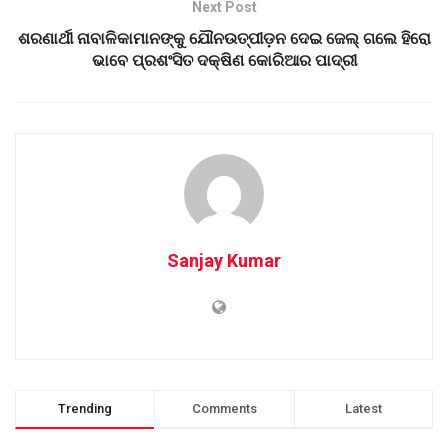
Next Post
ଶରଣାର୍ଥୀ ନାବାଳିକାମାନଙ୍କୁ ଯୌନଉତ୍ପୀଡ଼ନ ଦେଇ ଜେଲ୍‌ ଗଲେ ହିରୋ
ଭାବେ ପ୍ରଶଂସିତ ଦକ୍ଷିଣ କୋରିଆର ପାଦ୍ରୀ
Sanjay Kumar
Trending
Comments
Latest